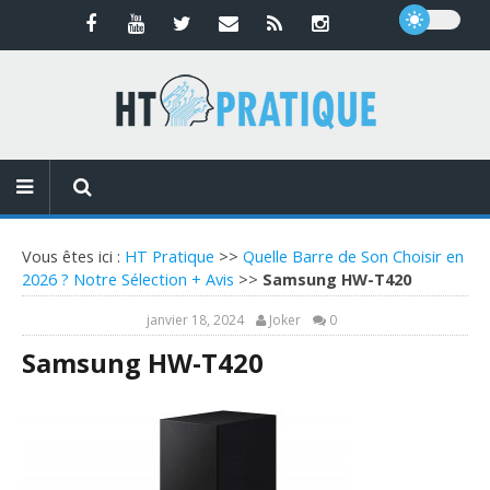
Vous êtes ici :
HT Pratique
>>
Quelle Barre de Son Choisir en
2026 ? Notre Sélection + Avis
>>
Samsung HW-T420
janvier 18, 2024
Joker
0
Samsung HW-T420