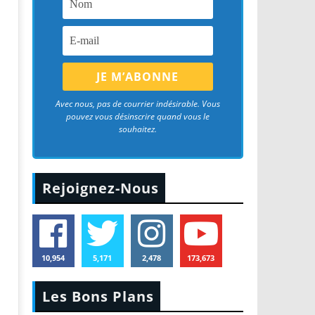
Avec nous, pas de courrier indésirable. Vous
pouvez vous désinscrire quand vous le
souhaitez.
Rejoignez-Nous
10,954
5,171
2,478
173,673
Les Bons Plans