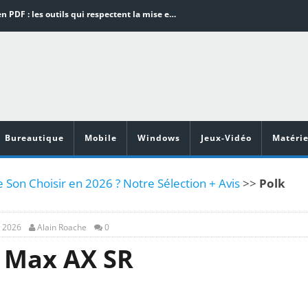
Word en PDF : les outils qui respectent la mise en page
Aspirateurs ECOVACS : Top 9 des meilleurs modèles de la marque
Comment programmer l’arrêt automatique de son pc sous Windows 10 ?
Aspirateurs Xiaomi : Top 11 des meilleurs modèles de la marque
Vidéoprojecteurs Asus : Top 6 des meilleurs modèles de la marque
Bureautique
Mobile
Windows
Jeux-Vidéo
Matérie
 Son Choisir en 2026 ? Notre Sélection + Avis
>>
Polk
, 2026
Alain Roache
0
i Max AX SR