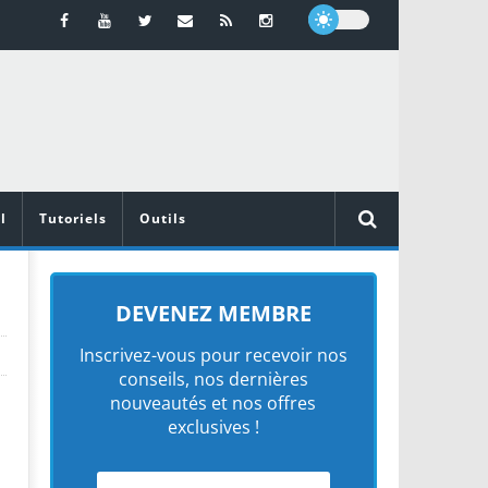
l
Tutoriels
Outils
DEVENEZ MEMBRE
Inscrivez-vous pour recevoir nos
conseils, nos dernières
nouveautés et nos offres
exclusives !