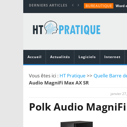
DERNIERS ARTICLES
BUREAUTIQUE
MATÉRIEL
TUTORIALS
MATÉRIEL
MATÉRIEL
Accueil
Actualités
Logiciels
Internet
Vous êtes ici :
HT Pratique
>>
Quelle Barre de
Audio MagniFi Max AX SR
janvier 27
Polk Audio MagniF