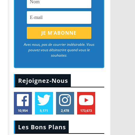
Avec nous, pas de courrier indésirable. Vous
pouvez vous désinscrire quand vous le
souhaitez.
Rejoignez-Nous
10,954
5,171
2,478
173,673
Les Bons Plans