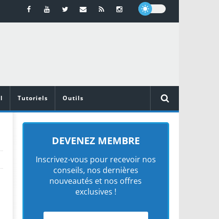
l
Tutoriels
Outils
DEVENEZ MEMBRE
Inscrivez-vous pour recevoir nos
conseils, nos dernières
nouveautés et nos offres
exclusives !