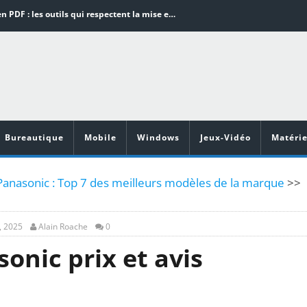
Word en PDF : les outils qui respectent la mise en page
Aspirateurs ECOVACS : Top 9 des meilleurs modèles de la marque
Comment programmer l’arrêt automatique de son pc sous Windows 10 ?
Aspirateurs Xiaomi : Top 11 des meilleurs modèles de la marque
Vidéoprojecteurs Asus : Top 6 des meilleurs modèles de la marque
Bureautique
Mobile
Windows
Jeux-Vidéo
Matérie
Panasonic : Top 7 des meilleurs modèles de la marque
>>
, 2025
Alain Roache
0
onic prix et avis