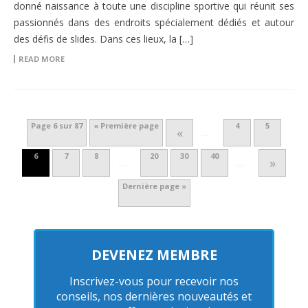
donné naissance à toute une discipline sportive qui réunit ses
passionnés dans des endroits spécialement dédiés et autour
des défis de slides. Dans ces lieux, la […]
READ MORE
Page 6 sur 87
« Première page
4
5
«
…
6
7
8
20
30
40
»
…
…
Dernière page »
DEVENEZ MEMBRE
Inscrivez-vous pour recevoir nos
conseils, nos dernières nouveautés et