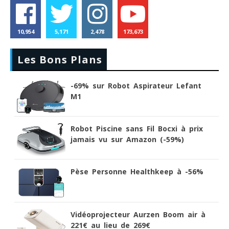
10,954
5,171
2,478
173,673
Les Bons Plans
-69% sur Robot Aspirateur Lefant
M1
Robot Piscine sans Fil Bocxi à prix
jamais vu sur Amazon (-59%)
Pèse Personne Healthkeep à -56%
Vidéoprojecteur Aurzen Boom air à
221€ au lieu de 269€