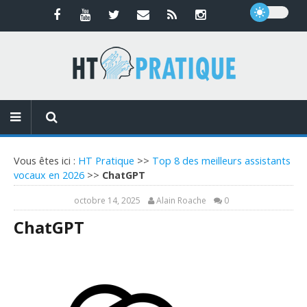
Vous êtes ici :
HT Pratique
>>
Top 8 des meilleurs assistants
vocaux en 2026
>>
ChatGPT
octobre 14, 2025
Alain Roache
0
ChatGPT