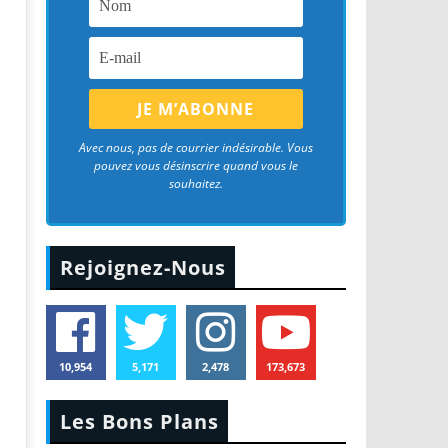
Avec nous, pas de courrier indésirable. Vous
pouvez vous désinscrire quand vous le
souhaitez.
Rejoignez-Nous
10,954
5,171
2,478
173,673
Les Bons Plans