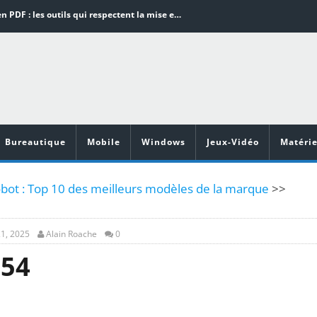
Word en PDF : les outils qui respectent la mise en page
Aspirateurs ECOVACS : Top 9 des meilleurs modèles de la marque
Comment programmer l’arrêt automatique de son pc sous Windows 10 ?
Aspirateurs Xiaomi : Top 11 des meilleurs modèles de la marque
Vidéoprojecteurs Asus : Top 6 des meilleurs modèles de la marque
Bureautique
Mobile
Windows
Jeux-Vidéo
Matérie
obot : Top 10 des meilleurs modèles de la marque
>>
1, 2025
Alain Roache
0
154