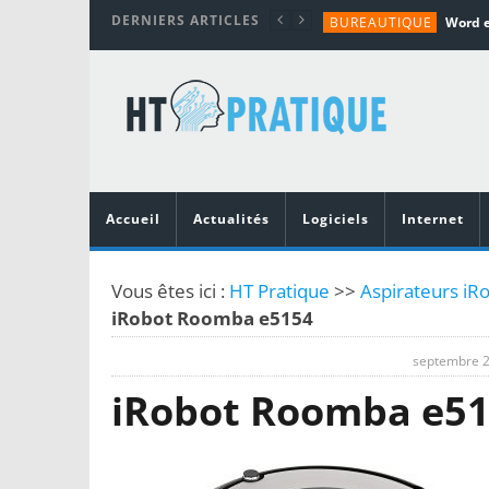
DERNIERS ARTICLES
BUREAUTIQUE
MATÉRIEL
TUTORIALS
MATÉRIEL
MATÉRIEL
Accueil
Actualités
Logiciels
Internet
Vous êtes ici :
HT Pratique
>>
Aspirateurs iR
iRobot Roomba e5154
septembre 2
iRobot Roomba e5