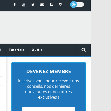
l
Tutoriels
Outils
DEVENEZ MEMBRE
Inscrivez-vous pour recevoir nos
conseils, nos dernières
nouveautés et nos offres
exclusives !