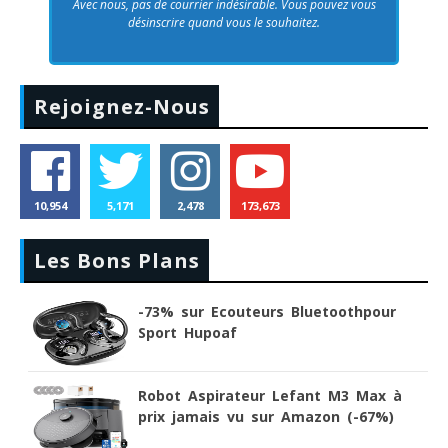
Avec nous, pas de courrier indésirable. Vous pouvez vous
désinscrire quand vous le souhaitez.
Rejoignez-Nous
10,954
5,171
2,478
173,673
Les Bons Plans
-73% sur Ecouteurs Bluetoothpour
Sport Hupoaf
Robot Aspirateur Lefant M3 Max à
prix jamais vu sur Amazon (-67%)