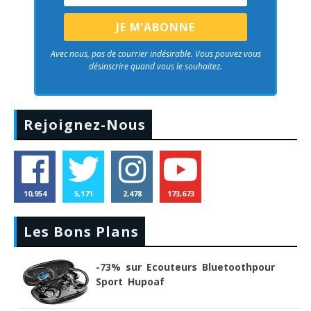
Avec nous, pas de courrier indésirable. Vous pouvez vous
désinscrire quand vous le souhaitez.
Rejoignez-Nous
10,954
5,171
2,478
173,673
Les Bons Plans
-73% sur Ecouteurs Bluetoothpour
Sport Hupoaf