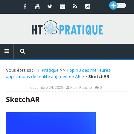
Vous êtes ici :
HT Pratique
>>
Top 10 des meilleures
applications de réalité augmentée AR
>>
SketchAR
décembre 24, 2025
Alain Roache
0
SketchAR