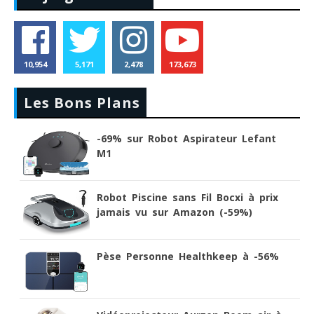
10,954
5,171
2,478
173,673
Les Bons Plans
-69% sur Robot Aspirateur Lefant
M1
Robot Piscine sans Fil Bocxi à prix
jamais vu sur Amazon (-59%)
Pèse Personne Healthkeep à -56%