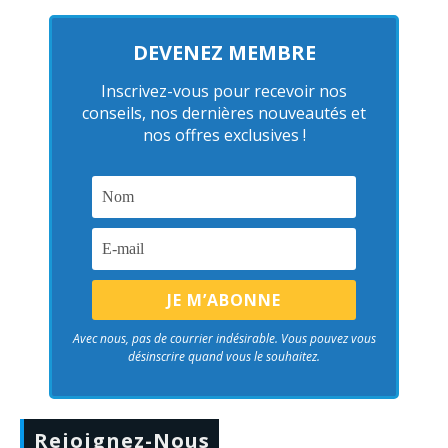
DEVENEZ MEMBRE
Inscrivez-vous pour recevoir nos
conseils, nos dernières nouveautés et
nos offres exclusives !
Avec nous, pas de courrier indésirable. Vous pouvez vous
désinscrire quand vous le souhaitez.
Rejoignez-Nous