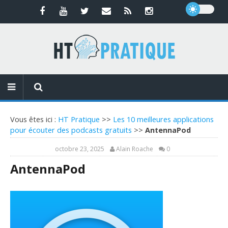
Vous êtes ici :
HT Pratique
>>
Les 10 meilleures applications
pour écouter des podcasts gratuits
>>
AntennaPod
octobre 23, 2025
Alain Roache
0
AntennaPod