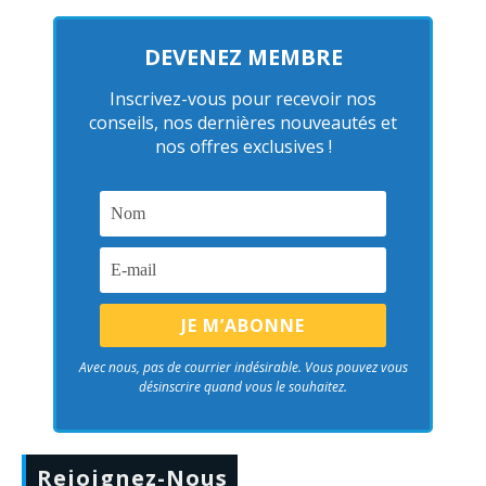
DEVENEZ MEMBRE
Inscrivez-vous pour recevoir nos
conseils, nos dernières nouveautés et
nos offres exclusives !
Avec nous, pas de courrier indésirable. Vous pouvez vous
désinscrire quand vous le souhaitez.
Rejoignez-Nous