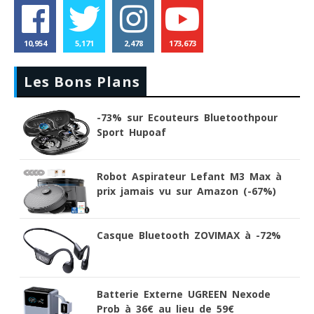
10,954
5,171
2,478
173,673
Les Bons Plans
-73% sur Ecouteurs Bluetoothpour
Sport Hupoaf
Robot Aspirateur Lefant M3 Max à
prix jamais vu sur Amazon (-67%)
Casque Bluetooth ZOVIMAX à -72%
Batterie Externe UGREEN Nexode
Prob à 36€ au lieu de 59€