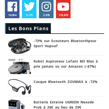
10,954
5,171
2,478
173,673
Les Bons Plans
-73% sur Ecouteurs Bluetoothpour
Sport Hupoaf
Robot Aspirateur Lefant M3 Max à
prix jamais vu sur Amazon (-67%)
Casque Bluetooth ZOVIMAX à -72%
Batterie Externe UGREEN Nexode
Prob à 36€ au lieu de 59€