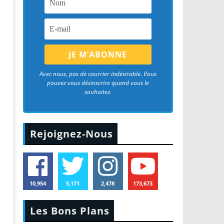
Avec nous, pas de courrier indésirable. Vous
pouvez vous désinscrire quand vous le
souhaitez.
Rejoignez-Nous
10,954
5,171
2,478
173,673
Les Bons Plans