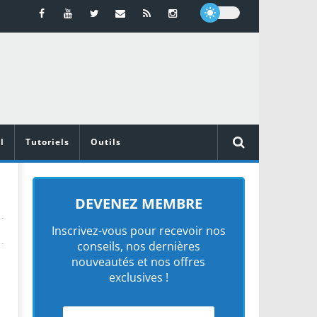
l
Tutoriels
Outils
DEVENEZ MEMBRE
Inscrivez-vous pour recevoir nos
conseils, nos dernières
nouveautés et nos offres
exclusives !