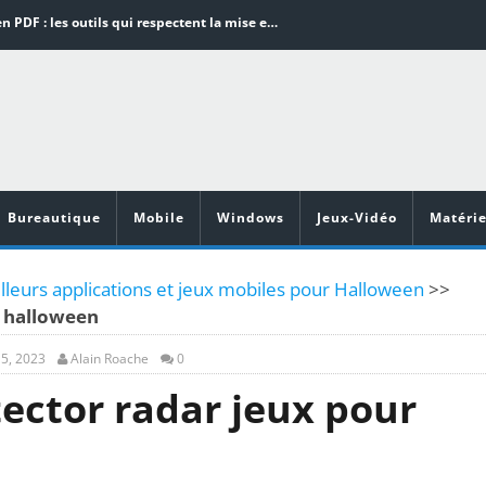
Word en PDF : les outils qui respectent la mise en page
Aspirateurs ECOVACS : Top 9 des meilleurs modèles de la marque
Comment programmer l’arrêt automatique de son pc sous Windows 10 ?
Aspirateurs Xiaomi : Top 11 des meilleurs modèles de la marque
Vidéoprojecteurs Asus : Top 6 des meilleurs modèles de la marque
Bureautique
Mobile
Windows
Jeux-Vidéo
Matérie
lleurs applications et jeux mobiles pour Halloween
>>
r halloween
5, 2023
Alain Roache
0
ector radar jeux pour