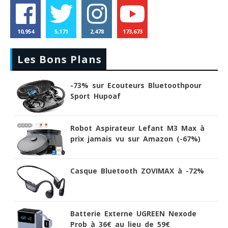
10,954
5,171
2,478
173,673
Les Bons Plans
-73% sur Ecouteurs Bluetoothpour
Sport Hupoaf
Robot Aspirateur Lefant M3 Max à
prix jamais vu sur Amazon (-67%)
Casque Bluetooth ZOVIMAX à -72%
Batterie Externe UGREEN Nexode
Prob à 36€ au lieu de 59€