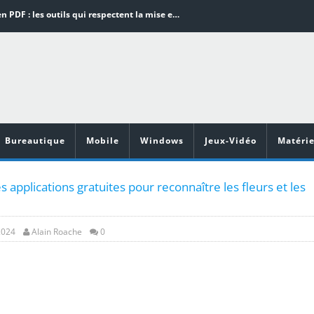
Word en PDF : les outils qui respectent la mise en page
Aspirateurs ECOVACS : Top 9 des meilleurs modèles de la marque
Comment programmer l’arrêt automatique de son pc sous Windows 10 ?
Aspirateurs Xiaomi : Top 11 des meilleurs modèles de la marque
Vidéoprojecteurs Asus : Top 6 des meilleurs modèles de la marque
Bureautique
Mobile
Windows
Jeux-Vidéo
Matérie
s applications gratuites pour reconnaître les fleurs et les
2024
Alain Roache
0