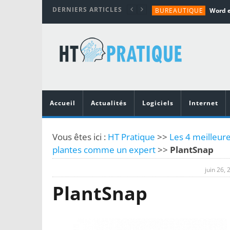
DERNIERS ARTICLES
BUREAUTIQUE
MATÉRIEL
TUTORIALS
MATÉRIEL
MATÉRIEL
Accueil
Actualités
Logiciels
Internet
Vous êtes ici :
HT Pratique
>>
Les 4 meilleure
plantes comme un expert
>>
PlantSnap
juin 26, 
PlantSnap