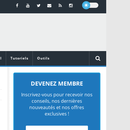
l
Tutoriels
Outils
DEVENEZ MEMBRE
Inscrivez-vous pour recevoir nos
conseils, nos dernières
nouveautés et nos offres
exclusives !