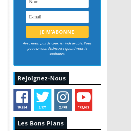
Avec nous, pas de courrier indésirable. Vous
pouvez vous désinscrire quand vous le
souhaitez.
Rejoignez-Nous
10,954
5,171
2,478
173,673
Les Bons Plans