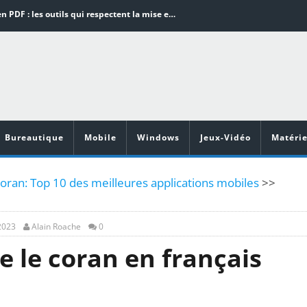
Word en PDF : les outils qui respectent la mise en page
Aspirateurs ECOVACS : Top 9 des meilleurs modèles de la marque
Comment programmer l’arrêt automatique de son pc sous Windows 10 ?
Aspirateurs Xiaomi : Top 11 des meilleurs modèles de la marque
Vidéoprojecteurs Asus : Top 6 des meilleurs modèles de la marque
Bureautique
Mobile
Windows
Jeux-Vidéo
Matérie
oran: Top 10 des meilleures applications mobiles
>>
2023
Alain Roache
0
re le coran en français