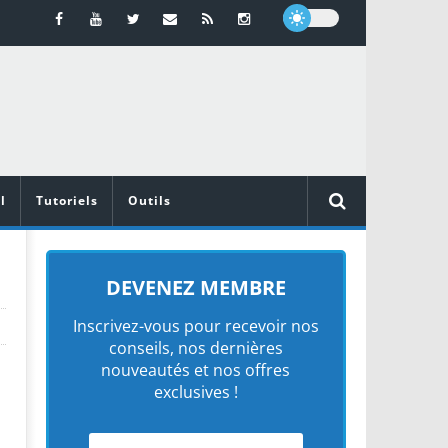
l
Tutoriels
Outils
DEVENEZ MEMBRE
Inscrivez-vous pour recevoir nos
conseils, nos dernières
nouveautés et nos offres
exclusives !