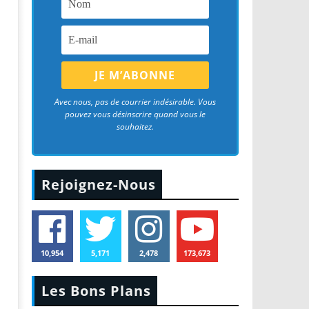
Avec nous, pas de courrier indésirable. Vous
pouvez vous désinscrire quand vous le
souhaitez.
Rejoignez-Nous
10,954
5,171
2,478
173,673
Les Bons Plans