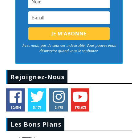
Avec nous, pas de courrier indésirable. Vous pouvez vous
désinscrire quand vous le souhaitez.
Rejoignez-Nous
10,954
5,171
2,478
173,673
Les Bons Plans