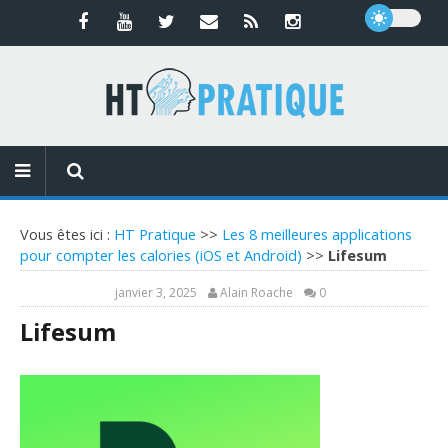
Vous êtes ici :
HT Pratique
>>
Les 8 meilleures applications
pour compter les calories (iOS et Android)
>>
Lifesum
janvier 3, 2025
Alain Roache
0
Lifesum