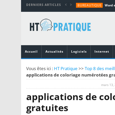
DERNIERS ARTICLES
BUREAUTIQUE
MATÉRIEL
TUTORIALS
MATÉRIEL
MATÉRIEL
Accueil
Actualités
Logiciels
Internet
Vous êtes ici :
HT Pratique
>>
Top 8 des meill
applications de coloriage numérotées gra
mars 13,
applications de co
gratuites