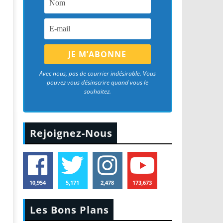
Avec nous, pas de courrier indésirable. Vous
pouvez vous désinscrire quand vous le
souhaitez.
Rejoignez-Nous
10,954
5,171
2,478
173,673
Les Bons Plans