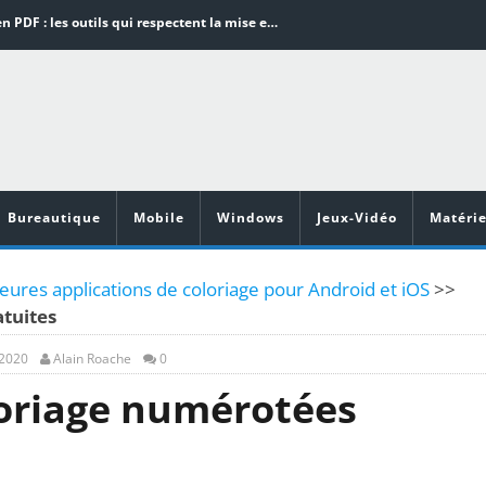
Word en PDF : les outils qui respectent la mise en page
Aspirateurs ECOVACS : Top 9 des meilleurs modèles de la marque
Comment programmer l’arrêt automatique de son pc sous Windows 10 ?
Aspirateurs Xiaomi : Top 11 des meilleurs modèles de la marque
Vidéoprojecteurs Asus : Top 6 des meilleurs modèles de la marque
Bureautique
Mobile
Windows
Jeux-Vidéo
Matérie
eures applications de coloriage pour Android et iOS
>>
tuites
 2020
Alain Roache
0
loriage numérotées