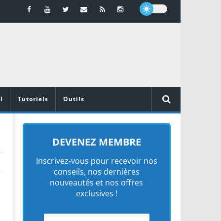
l
Tutoriels
Outils
DEVENEZ MEMBRE
Inscrivez-vous pour recevoir nos
conseils, nos dernières
nouveautés et nos offres
exclusives !