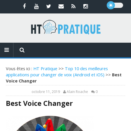
Vous êtes ici :
HT Pratique
>>
Top 10 des meilleures
applications pour changer de voix (Android et iOS)
>>
Best
Voice Changer
octobre 11, 2019
Alain Roache
0
Best Voice Changer