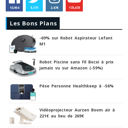
10,954
5,171
2,478
173,673
Les Bons Plans
-69% sur Robot Aspirateur Lefant
M1
Robot Piscine sans Fil Bocxi à prix
jamais vu sur Amazon (-59%)
Pèse Personne Healthkeep à -56%
Vidéoprojecteur Aurzen Boom air à
221€ au lieu de 269€