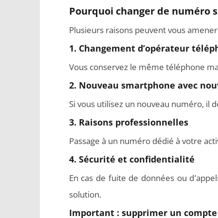
Pourquoi changer de numéro 
Plusieurs raisons peuvent vous amener
1. Changement d’opérateur télép
Vous conservez le même téléphone ma
Comment programmer l’arrêt
Aspirate
2. Nouveau smartphone avec nouv
automatique de son pc sous
meilleurs
Windows 10 ?
Si vous utilisez un nouveau numéro, il 
3. Raisons professionnelles
Passage à un numéro dédié à votre act
4. Sécurité et confidentialité
En cas de fuite de données ou d’appel
solution.
Important : supprimer un compte