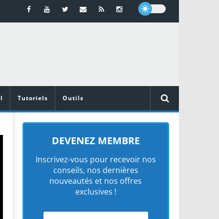
l
Tutoriels
Outils
DEVENEZ MEMBRE
Inscrivez-vous pour recevoir nos
conseils, nos dernières
nouveautés et nos offres
exclusives !