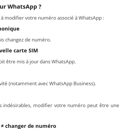
sur WhatsApp ?
 à modifier votre numéro associé à WhatsApp :
honique
is changez de numéro.
urs Xiaomi : Top 11 des
Vidéoprojecteurs Asus : Top 6 des
elle carte SIM
 modèles de la marque
meilleurs modèles de la marque
doit être mis à jour dans WhatsApp.
ivité (notamment avec WhatsApp Business).
s indésirables, modifier votre numéro peut être une
 ≠ changer de numéro