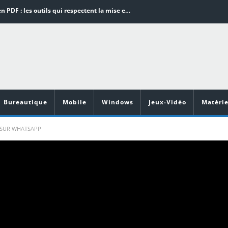
Word en PDF : les outils qui respectent la mise en page
Aspirateurs ECOVACS : Top 9 des meilleurs modèles de la marque
Comment programmer l’arrêt automatique de son pc sous Windows 10 ?
Aspirateurs Xiaomi : Top 11 des meilleurs modèles de la marque
Vidéoprojecteurs Asus : Top 6 des meilleurs modèles de la marque
Bureautique
Mobile
Windows
Jeux-Vidéo
Matérie
 SUR WHATSAPP