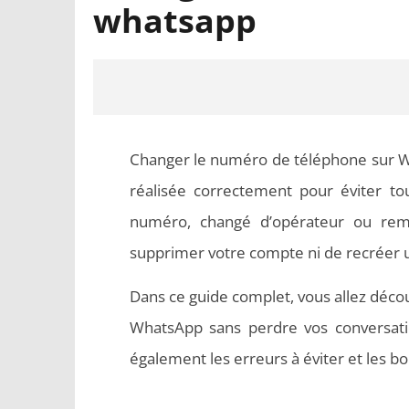
whatsapp
Changer le numéro de téléphone sur Wh
réalisée correctement pour éviter 
numéro, changé d’opérateur ou remp
supprimer votre compte ni de recréer un
NOW VIEWING
Dans ce guide complet, vous allez déc
Changer le numéro de téléphone sur
Word en
WhatsApp sans perdre vos conversati
whatsapp
respecten
également les erreurs à éviter et les 