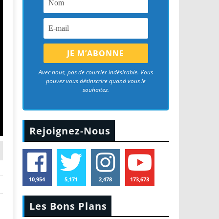
Avec nous, pas de courrier indésirable. Vous
pouvez vous désinscrire quand vous le
souhaitez.
Rejoignez-Nous
10,954
5,171
2,478
173,673
Les Bons Plans