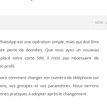
MORE
atsApp est une opération simple, mais qui doit être
toute perte de données. Que vous ayez un nouveau
lacé votre carte SIM, il n’est pas nécessaire de
 profil.
ouvrir comment changer son numéro de téléphone sur
 PDF : les outils qui
Aspirateurs ECOVACS : Top 9 des
ons, vos groupes et vos paramètres. Nous verrons
t la mise en page
meilleurs modèles de la marque
bonnes pratiques à adopter après le changement.