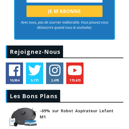
Avec nous, pas de courrier indésirable. Vous pouvez vous
désinscrire quand vous le souhaitez.
Rejoignez-Nous
10,954
5,171
2,478
173,673
Les Bons Plans
-69% sur Robot Aspirateur Lefant
M1