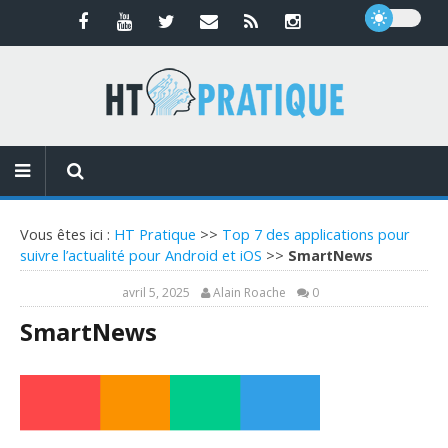
Vous êtes ici :
HT Pratique
>>
Top 7 des applications pour
suivre l’actualité pour Android et iOS
>>
SmartNews
avril 5, 2025
Alain Roache
0
SmartNews