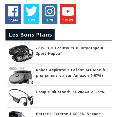
10,954
5,171
2,478
173,673
Les Bons Plans
-73% sur Ecouteurs Bluetoothpour
Sport Hupoaf
Robot Aspirateur Lefant M3 Max à
prix jamais vu sur Amazon (-67%)
Casque Bluetooth ZOVIMAX à -72%
Batterie Externe UGREEN Nexode