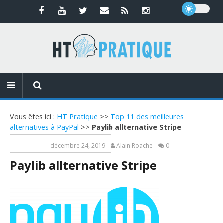
Vous êtes ici :
HT Pratique
>>
Top 11 des meilleures
alternatives à PayPal
>>
Paylib allternative Stripe
décembre 24, 2019
Alain Roache
0
Paylib allternative Stripe