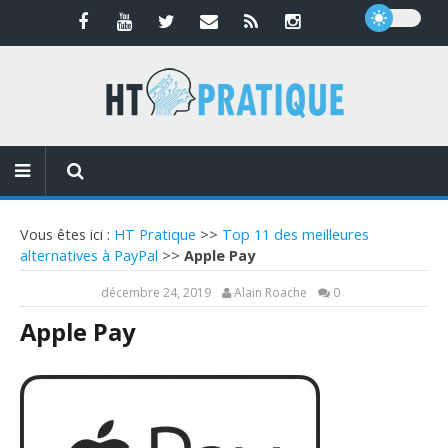
Vous êtes ici :
HT Pratique
>>
Top 11 des meilleures
alternatives à PayPal
>>
Apple Pay
décembre 24, 2019
Alain Roache
0
Apple Pay