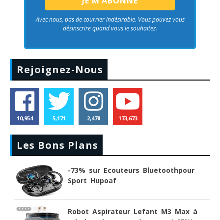
Avec nous, pas de courrier indésirable. Vous pouvez vous
désinscrire quand vous le souhaitez.
Rejoignez-Nous
10,954
5,171
2,478
173,673
Les Bons Plans
-73% sur Ecouteurs Bluetoothpour
Sport Hupoaf
Robot Aspirateur Lefant M3 Max à