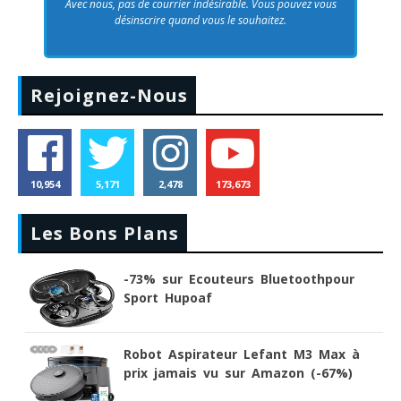
Avec nous, pas de courrier indésirable. Vous pouvez vous
désinscrire quand vous le souhaitez.
Rejoignez-Nous
10,954
5,171
2,478
173,673
Les Bons Plans
-73% sur Ecouteurs Bluetoothpour
Sport Hupoaf
Robot Aspirateur Lefant M3 Max à
prix jamais vu sur Amazon (-67%)