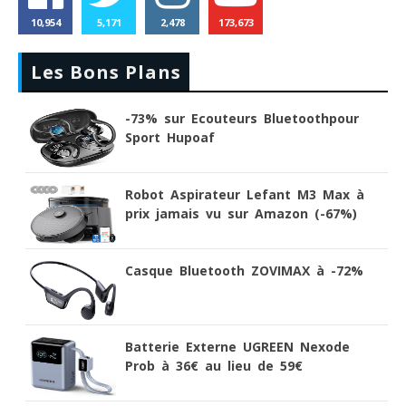
10,954
5,171
2,478
173,673
Les Bons Plans
-73% sur Ecouteurs Bluetoothpour
Sport Hupoaf
Robot Aspirateur Lefant M3 Max à
prix jamais vu sur Amazon (-67%)
Casque Bluetooth ZOVIMAX à -72%
Batterie Externe UGREEN Nexode
Prob à 36€ au lieu de 59€