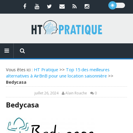
Vous êtes ici :
HT Pratique
>>
Top 15 des meilleures
alternatives à AirBnB pour une location saisonnière
>>
Bedycasa
juillet 26, 2024
Alain Roache
0
Bedycasa