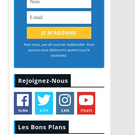
Avec nous, pas de courrier indésirable. Vous
pouvez vous désinscrire quand vous le
souhaitez.
Rejoignez-Nous
10,954
5,171
2,478
173,673
Les Bons Plans