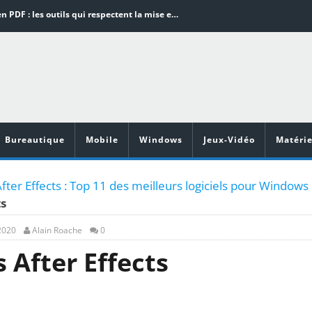
Word en PDF : les outils qui respectent la mise en page
Aspirateurs ECOVACS : Top 9 des meilleurs modèles de la marque
Comment programmer l’arrêt automatique de son pc sous Windows 10 ?
Aspirateurs Xiaomi : Top 11 des meilleurs modèles de la marque
Vidéoprojecteurs Asus : Top 6 des meilleurs modèles de la marque
Bureautique
Mobile
Windows
Jeux-Vidéo
Matérie
After Effects : Top 11 des meilleurs logiciels pour Windows
ts
 2020
Alain Roache
0
 After Effects