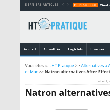
DERNIERS ARTICLES
BUREAUTIQUE
MATÉRIEL
TUTORIALS
MATÉRIEL
MATÉRIEL
Accueil
Actualités
Logiciels
Internet
Vous êtes ici :
HT Pratique
>>
Alternatives à 
et Mac
>>
Natron alternatives After Effec
juillet 1,
Natron alternatives