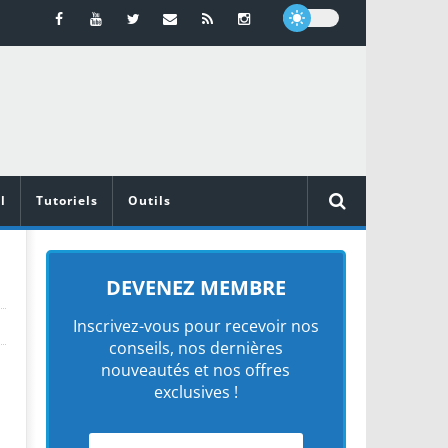
l
Tutoriels
Outils
DEVENEZ MEMBRE
Inscrivez-vous pour recevoir nos
conseils, nos dernières
nouveautés et nos offres
exclusives !