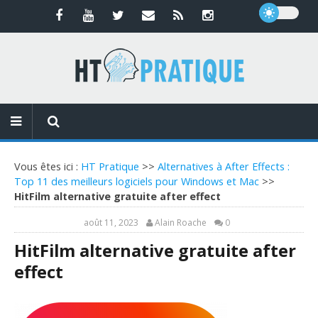
Vous êtes ici :
HT Pratique
>>
Alternatives à After Effects :
Top 11 des meilleurs logiciels pour Windows et Mac
>>
HitFilm alternative gratuite after effect
août 11, 2023
Alain Roache
0
HitFilm alternative gratuite after
effect