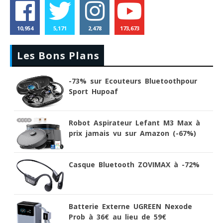
10,954
5,171
2,478
173,673
Les Bons Plans
-73% sur Ecouteurs Bluetoothpour
Sport Hupoaf
Robot Aspirateur Lefant M3 Max à
prix jamais vu sur Amazon (-67%)
Casque Bluetooth ZOVIMAX à -72%
Batterie Externe UGREEN Nexode
Prob à 36€ au lieu de 59€