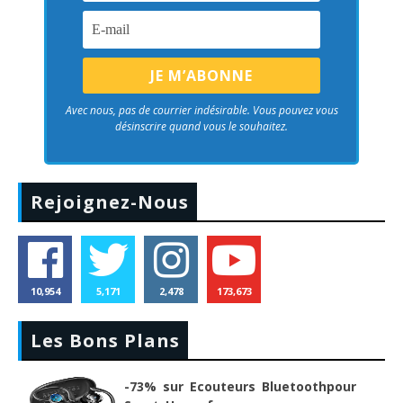
Avec nous, pas de courrier indésirable. Vous pouvez vous
désinscrire quand vous le souhaitez.
Rejoignez-Nous
10,954
5,171
2,478
173,673
Les Bons Plans
-73% sur Ecouteurs Bluetoothpour