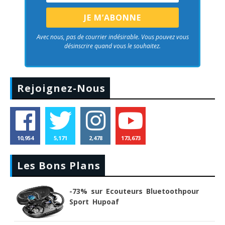
Avec nous, pas de courrier indésirable. Vous pouvez vous
désinscrire quand vous le souhaitez.
Rejoignez-Nous
10,954
5,171
2,478
173,673
Les Bons Plans
-73% sur Ecouteurs Bluetoothpour
Sport Hupoaf