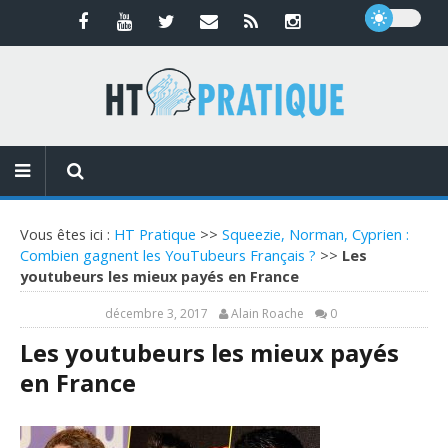
Vous êtes ici :
HT Pratique
>>
Squeezie, Norman, Cyprien :
Combien gagnent les YouTubeurs Français ?
>>
Les
youtubeurs les mieux payés en France
décembre 3, 2017
Alain Roache
0
Les youtubeurs les mieux payés
en France