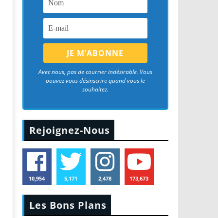
Avec nous, pas de courrier indésirable. Vous
pouvez vous désinscrire quand vous le
souhaitez.
Rejoignez-Nous
10,954
5,171
2,478
173,673
Les Bons Plans