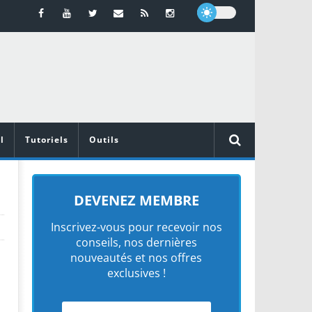
l
Tutoriels
Outils
DEVENEZ MEMBRE
Inscrivez-vous pour recevoir nos
conseils, nos dernières
nouveautés et nos offres
exclusives !