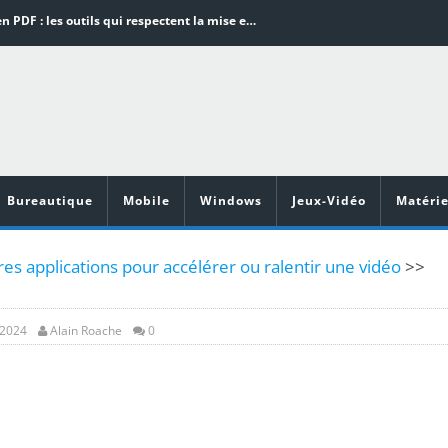
Word en PDF : les outils qui respectent la mise en page
Aspirateurs ECOVACS : Top 9 des meilleurs modèles de la marque
Comment programmer l’arrêt automatique de son pc sous Windows 10 ?
Aspirateurs Xiaomi : Top 11 des meilleurs modèles de la marque
Vidéoprojecteurs Asus : Top 6 des meilleurs modèles de la marque
Bureautique
Mobile
Windows
Jeux-Vidéo
Matérie
es applications pour accélérer ou ralentir une vidéo
>>
, 2024
Alain Roache
0