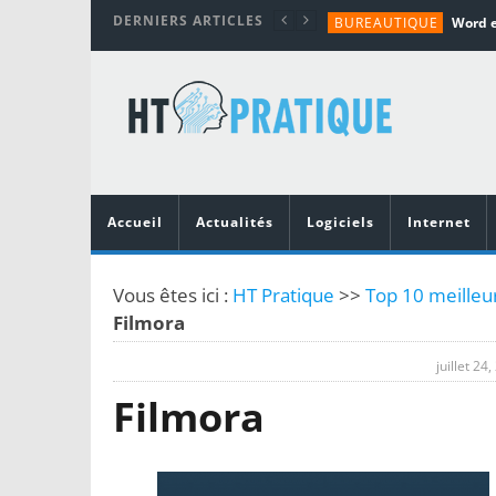
DERNIERS ARTICLES
BUREAUTIQUE
MATÉRIEL
TUTORIALS
MATÉRIEL
MATÉRIEL
Accueil
Actualités
Logiciels
Internet
Vous êtes ici :
HT Pratique
>>
Top 10 meilleur
Filmora
juillet 24
Filmora