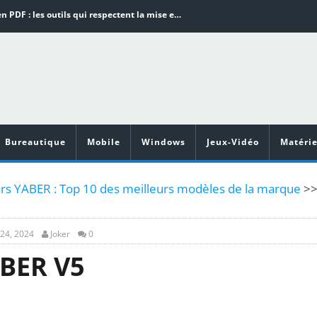
Word en PDF : les outils qui respectent la mise en page
Aspirateurs ECOVACS : Top 9 des meilleurs modèles de la marque
Comment programmer l’arrêt automatique de son pc sous Windows 10 ?
Aspirateurs Xiaomi : Top 11 des meilleurs modèles de la marque
Vidéoprojecteurs Asus : Top 6 des meilleurs modèles de la marque
Bureautique
Mobile
Windows
Jeux-Vidéo
Matérie
rs YABER : Top 10 des meilleurs modèles de la marque
>
24, 2024
Joker
0
ABER V5