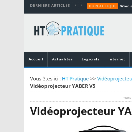
DERNIERS ARTICLES
BUREAUTIQUE
MATÉRIEL
TUTORIALS
MATÉRIEL
MATÉRIEL
Accueil
Actualités
Logiciels
Internet
Vous êtes ici :
HT Pratique
>>
Vidéoprojecteu
Vidéoprojecteur YABER V5
mars 
Vidéoprojecteur Y