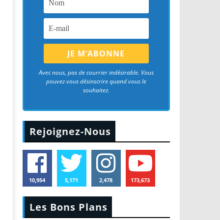
Avec nous, pas de courrier indésirable. Vous
pouvez vous désinscrire quand vous le
souhaitez.
Rejoignez-Nous
10,954
5,171
2,478
173,673
Les Bons Plans