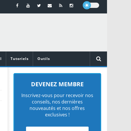
l
Tutoriels
Outils
>
DEVENEZ MEMBRE
Inscrivez-vous pour recevoir nos
conseils, nos dernières
nouveautés et nos offres
exclusives !