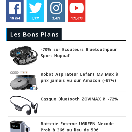
10,954
5,171
2,478
173,673
Les Bons Plans
-73% sur Ecouteurs Bluetoothpour
Sport Hupoaf
Robot Aspirateur Lefant M3 Max à
prix jamais vu sur Amazon (-67%)
Casque Bluetooth ZOVIMAX à -72%
Batterie Externe UGREEN Nexode
Prob à 36€ au lieu de 59€