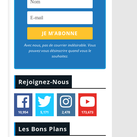
Avec nous, pas de courrier indésirable. Vous
pouvez vous désinscrire quand vous le
souhaitez.
Rejoignez-Nous
10,954
5,171
2,478
173,673
Les Bons Plans