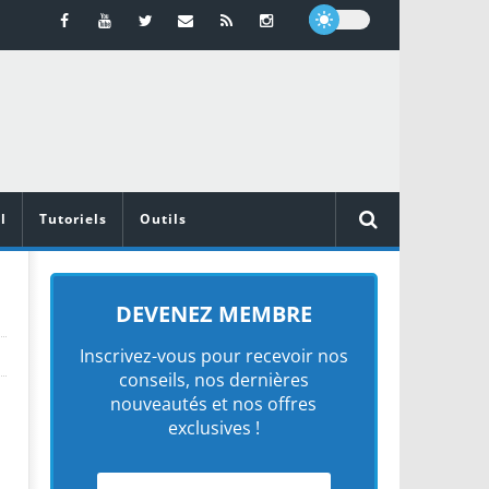
l
Tutoriels
Outils
DEVENEZ MEMBRE
Inscrivez-vous pour recevoir nos
conseils, nos dernières
nouveautés et nos offres
exclusives !