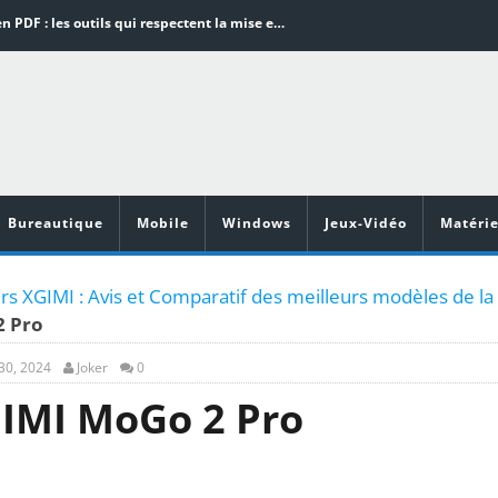
Word en PDF : les outils qui respectent la mise en page
Aspirateurs ECOVACS : Top 9 des meilleurs modèles de la marque
Comment programmer l’arrêt automatique de son pc sous Windows 10 ?
Aspirateurs Xiaomi : Top 11 des meilleurs modèles de la marque
Vidéoprojecteurs Asus : Top 6 des meilleurs modèles de la marque
Bureautique
Mobile
Windows
Jeux-Vidéo
Matérie
rs XGIMI : Avis et Comparatif des meilleurs modèles de la
2 Pro
 30, 2024
Joker
0
GIMI MoGo 2 Pro