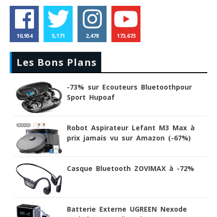
10,954
5,171
2,478
173,673
Les Bons Plans
-73% sur Ecouteurs Bluetoothpour
Sport Hupoaf
Robot Aspirateur Lefant M3 Max à
prix jamais vu sur Amazon (-67%)
Casque Bluetooth ZOVIMAX à -72%
Batterie Externe UGREEN Nexode