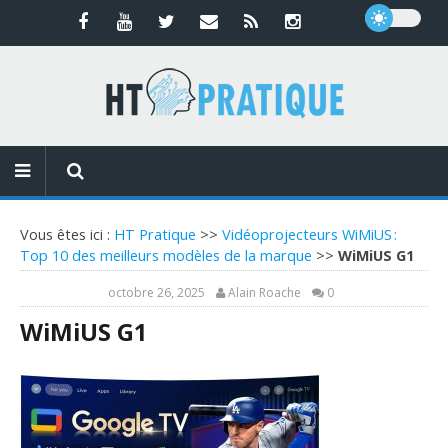
Vous êtes ici :
HT Pratique
>>
Vidéoprojecteurs WiMiUS :
Top 10 des meilleurs modèles de la marque
>>
WiMiUS G1
octobre 26, 2025
Alain Roache
0
WiMiUS G1