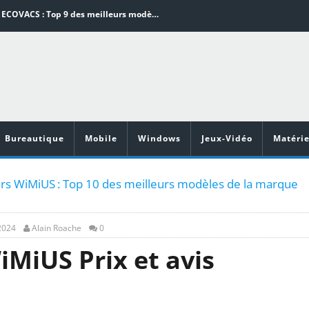
Aspirateurs ECOVACS : Top 9 des meilleurs modèles de la marque
Comment programmer l’arrêt automatique de son pc sous Windows 10 ?
Aspirateurs Xiaomi : Top 11 des meilleurs modèles de la marque
Vidéoprojecteurs Asus : Top 6 des meilleurs modèles de la marque
illeurs jeux de cuisine pour Android
Bureautique
Mobile
Windows
Jeux-Vidéo
Matérie
rs WiMiUS : Top 10 des meilleurs modèles de la marque
 2024
Alain Roache
0
iMiUS Prix et avis