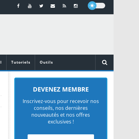
l
Tutoriels
Outils
DEVENEZ MEMBRE
Inscrivez-vous pour recevoir nos
conseils, nos dernières
nouveautés et nos offres
exclusives !