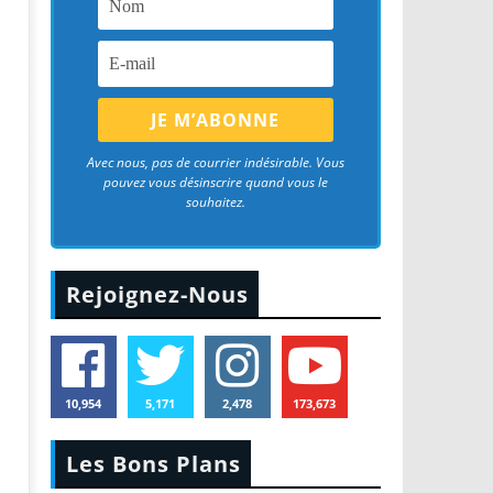
Avec nous, pas de courrier indésirable. Vous
pouvez vous désinscrire quand vous le
souhaitez.
Rejoignez-Nous
10,954
5,171
2,478
173,673
Les Bons Plans