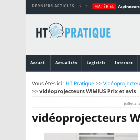
DERNIERS ARTICLES
MATÉRIEL
TUTORIALS
MATÉRIEL
MATÉRIEL
MOBILE
Top 10 des me
Accueil
Actualités
Logiciels
Internet
Vous êtes ici :
HT Pratique
>>
Vidéoprojecteu
>>
vidéoprojecteurs WiMiUS Prix et avis
juillet 2,
vidéoprojecteurs W