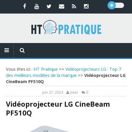
Vous êtes ici :
HT Pratique
>>
Vidéoprojecteurs LG : Top 7
des meilleurs modèles de la marque
>>
Vidéoprojecteur LG
CineBeam PF510Q
juin 27, 2024
Joker
0
Vidéoprojecteur LG CineBeam
PF510Q