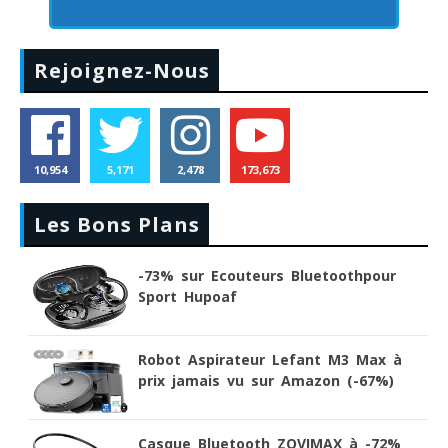
Rejoignez-Nous
10,954
5,171
2,478
173,673
Les Bons Plans
-73% sur Ecouteurs Bluetoothpour
Sport Hupoaf
Robot Aspirateur Lefant M3 Max à
prix jamais vu sur Amazon (-67%)
Casque Bluetooth ZOVIMAX à -72%