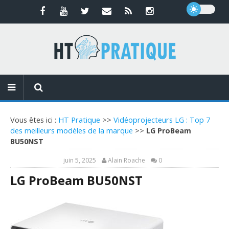
Vous êtes ici :
HT Pratique
>>
Vidéoprojecteurs LG : Top 7
des meilleurs modèles de la marque
>>
LG ProBeam
BU50NST
juin 5, 2025
Alain Roache
0
LG ProBeam BU50NST