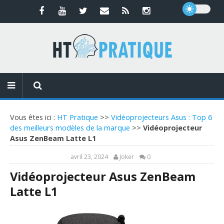
Vous êtes ici :
HT Pratique
>>
Vidéoprojecteurs Asus : Top 6
des meilleurs modèles de la marque
>>
Vidéoprojecteur
Asus ZenBeam Latte L1
avril 23, 2024
Joker
0
Vidéoprojecteur Asus ZenBeam
Latte L1