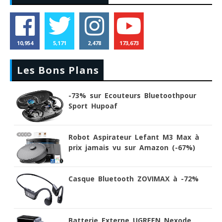
10,954
5,171
2,478
173,673
Les Bons Plans
-73% sur Ecouteurs Bluetoothpour
Sport Hupoaf
Robot Aspirateur Lefant M3 Max à
prix jamais vu sur Amazon (-67%)
Casque Bluetooth ZOVIMAX à -72%
Batterie Externe UGREEN Nexode