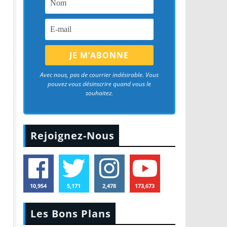
Avec nous, pas de courrier indésirable. Vous
pouvez vous désinscrire quand vous le
souhaitez.
Rejoignez-Nous
10,954
5,171
2,478
173,673
Les Bons Plans