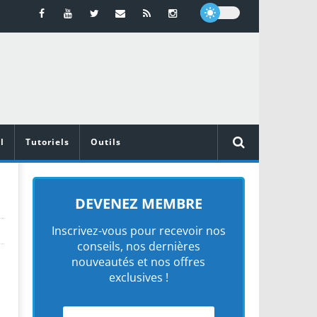
l
Tutoriels
Outils
DEVENEZ MEMBRE
Inscrivez-vous pour recevoir nos
conseils, nos dernières
nouveautés et nos offres
exclusives !