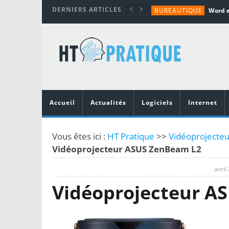
DERNIERS ARTICLES
BUREAUTIQUE
MATÉRIEL
TUTORIALS
MATÉRIEL
MATÉRIEL
Accueil
Actualités
Logiciels
Internet
Vous êtes ici :
HT Pratique
>>
Vidéoprojecteu
Vidéoprojecteur ASUS ZenBeam L2
avril
Vidéoprojecteur A