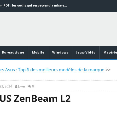
Word en PDF : les outils qui respectent la mise en page
Aspirateurs ECOVACS : Top 9 des meilleurs modèles de la marque
Comment programmer l’arrêt automatique de son pc sous Windows 10 ?
Aspirateurs Xiaomi : Top 11 des meilleurs modèles de la marque
Vidéoprojecteurs Asus : Top 6 des meilleurs modèles de la marque
Bureautique
Mobile
Windows
Jeux-Vidéo
Matérie
rs Asus : Top 6 des meilleurs modèles de la marque
>>
 23, 2024
Joker
0
SUS ZenBeam L2