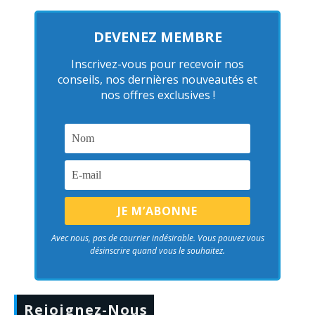
DEVENEZ MEMBRE
Inscrivez-vous pour recevoir nos
conseils, nos dernières nouveautés et
nos offres exclusives !
Avec nous, pas de courrier indésirable. Vous pouvez vous
désinscrire quand vous le souhaitez.
Rejoignez-Nous