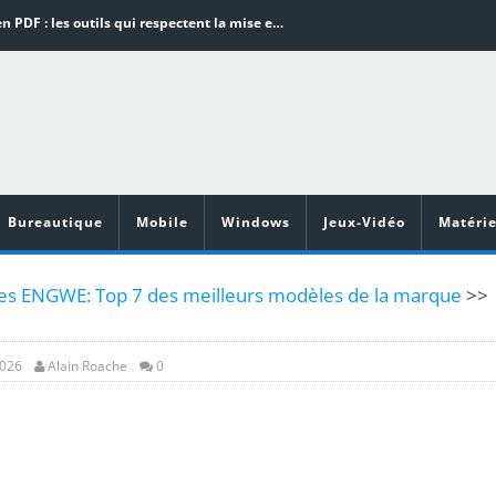
Word en PDF : les outils qui respectent la mise en page
Aspirateurs ECOVACS : Top 9 des meilleurs modèles de la marque
Comment programmer l’arrêt automatique de son pc sous Windows 10 ?
Aspirateurs Xiaomi : Top 11 des meilleurs modèles de la marque
Vidéoprojecteurs Asus : Top 6 des meilleurs modèles de la marque
Bureautique
Mobile
Windows
Jeux-Vidéo
Matérie
ues ENGWE: Top 7 des meilleurs modèles de la marque
>>
2026
Alain Roache
0