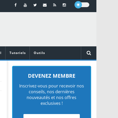
l
Tutoriels
Outils
DEVENEZ MEMBRE
Inscrivez-vous pour recevoir nos
conseils, nos dernières
nouveautés et nos offres
exclusives !