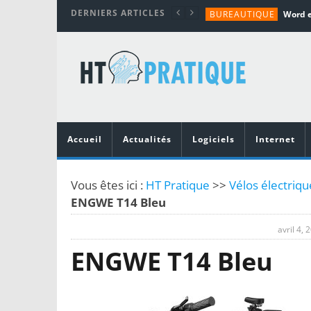
DERNIERS ARTICLES
BUREAUTIQUE
MATÉRIEL
TUTORIALS
MATÉRIEL
MATÉRIEL
Accueil
Actualités
Logiciels
Internet
Vous êtes ici :
HT Pratique
>>
Vélos électriq
ENGWE T14 Bleu
avril 4, 
ENGWE T14 Bleu