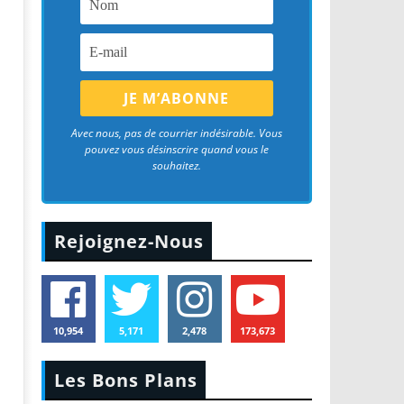
Avec nous, pas de courrier indésirable. Vous
pouvez vous désinscrire quand vous le
souhaitez.
Rejoignez-Nous
10,954
5,171
2,478
173,673
Les Bons Plans