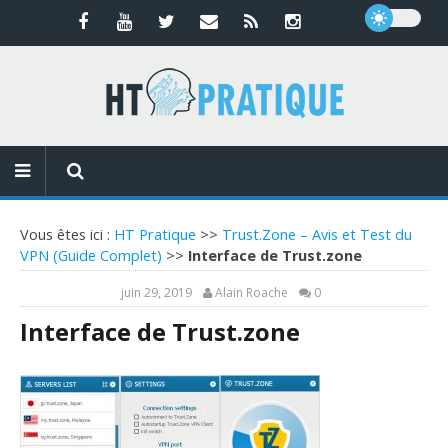
Vous êtes ici :
HT Pratique
>>
Trust.Zone – Avis et Test du
VPN (Guide Complet)
>>
Interface de Trust.zone
juin 29, 2019
Alain Roache
0
Interface de Trust.zone