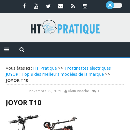
Vous êtes ici :
HT Pratique
>>
Trottinettes électriques
JOYOR : Top 9 des meilleurs modèles de la marque
>>
JOYOR T10
novembre 29, 2025
Alain Roache
0
JOYOR T10