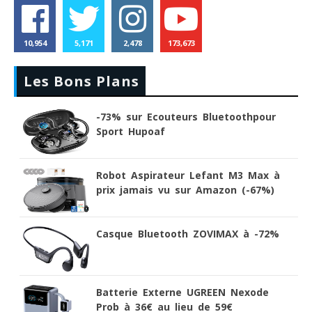
10,954
5,171
2,478
173,673
Les Bons Plans
-73% sur Ecouteurs Bluetoothpour
Sport Hupoaf
Robot Aspirateur Lefant M3 Max à
prix jamais vu sur Amazon (-67%)
Casque Bluetooth ZOVIMAX à -72%
Batterie Externe UGREEN Nexode
Prob à 36€ au lieu de 59€