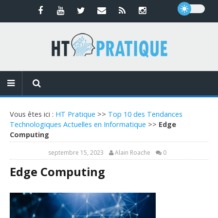
Vous êtes ici :
HT Pratique
>>
Top 10 des Tendances
Technologiques Actuelles en Informatique
>>
Edge
Computing
septembre 15, 2023
Alain Roache
0
Edge Computing