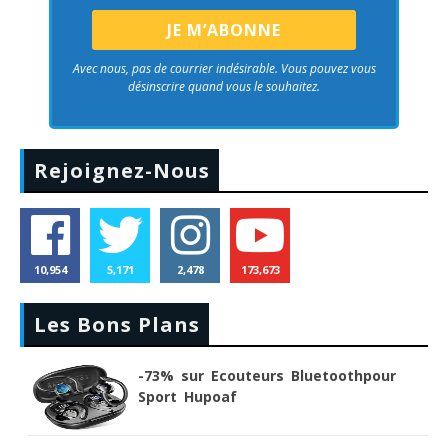
Avec nous, pas de courrier indésirable. Vous pouvez vous
désinscrire quand vous le souhaitez.
Rejoignez-Nous
10,954
5,171
2,478
173,673
Les Bons Plans
-73% sur Ecouteurs Bluetoothpour
Sport Hupoaf