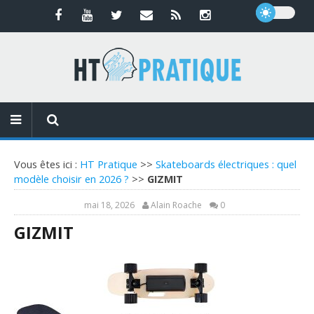
Vous êtes ici :
HT Pratique
>>
Skateboards électriques : quel
modèle choisir en 2026 ?
>>
GIZMIT
mai 18, 2026
Alain Roache
0
GIZMIT