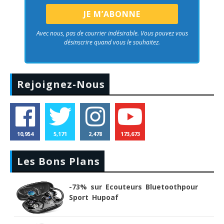
Avec nous, pas de courrier indésirable. Vous pouvez vous
désinscrire quand vous le souhaitez.
Rejoignez-Nous
10,954
5,171
2,478
173,673
Les Bons Plans
-73% sur Ecouteurs Bluetoothpour
Sport Hupoaf