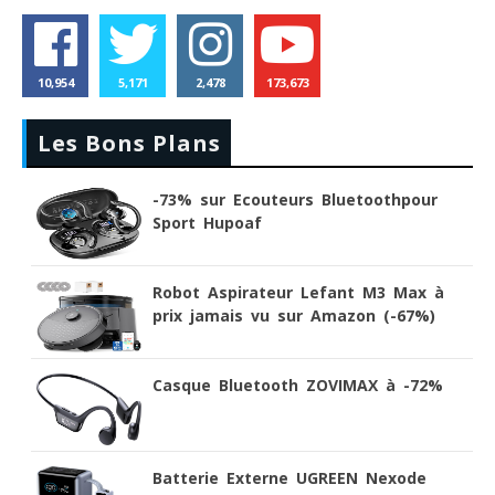
10,954
5,171
2,478
173,673
Les Bons Plans
-73% sur Ecouteurs Bluetoothpour
Sport Hupoaf
Robot Aspirateur Lefant M3 Max à
prix jamais vu sur Amazon (-67%)
Casque Bluetooth ZOVIMAX à -72%
Batterie Externe UGREEN Nexode