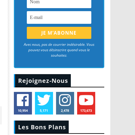
Avec nous, pas de courrier indésirable. Vous
pouvez vous désinscrire quand vous le
souhaitez.
Rejoignez-Nous
10,954
5,171
2,478
173,673
Les Bons Plans