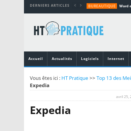
DERNIERS ARTICLES
BUREAUTIQUE
MATÉRIEL
TUTORIALS
MATÉRIEL
MATÉRIEL
Accueil
Actualités
Logiciels
Internet
Vous êtes ici :
HT Pratique
>>
Top 13 des Meil
Expedia
avril 25,
Expedia