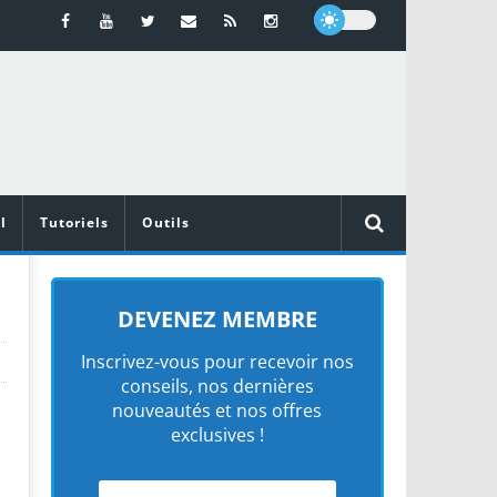
l
Tutoriels
Outils
DEVENEZ MEMBRE
Inscrivez-vous pour recevoir nos
conseils, nos dernières
nouveautés et nos offres
exclusives !