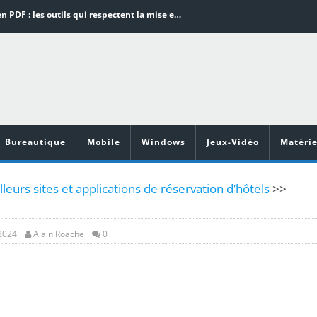
Word en PDF : les outils qui respectent la mise en page
Aspirateurs ECOVACS : Top 9 des meilleurs modèles de la marque
Comment programmer l’arrêt automatique de son pc sous Windows 10 ?
Aspirateurs Xiaomi : Top 11 des meilleurs modèles de la marque
Vidéoprojecteurs Asus : Top 6 des meilleurs modèles de la marque
Bureautique
Mobile
Windows
Jeux-Vidéo
Matérie
leurs sites et applications de réservation d’hôtels
>>
 2024
Alain Roache
0