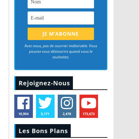
Avec nous, pas de courrier indésirable. Vous
pouvez vous désinscrire quand vous le
souhaitez.
Rejoignez-Nous
10,954
5,171
2,478
173,673
Les Bons Plans