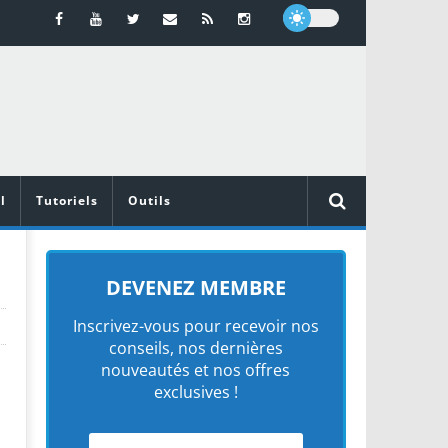
l
Tutoriels
Outils
DEVENEZ MEMBRE
Inscrivez-vous pour recevoir nos
conseils, nos dernières
nouveautés et nos offres
exclusives !