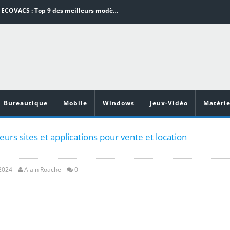
Aspirateurs ECOVACS : Top 9 des meilleurs modèles de la marque
Comment programmer l’arrêt automatique de son pc sous Windows 10 ?
Aspirateurs Xiaomi : Top 11 des meilleurs modèles de la marque
Vidéoprojecteurs Asus : Top 6 des meilleurs modèles de la marque
illeurs jeux de cuisine pour Android
Bureautique
Mobile
Windows
Jeux-Vidéo
Matérie
eurs sites et applications pour vente et location
 2024
Alain Roache
0