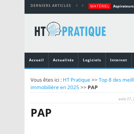
DERNIERS ARTICLES
MATÉRIEL
TUTORIALS
MATÉRIEL
MATÉRIEL
MOBILE
Top 10 des me
Accueil
Actualités
Logiciels
Internet
Vous êtes ici :
HT Pratique
>>
Top 8 des meill
immobilière en 2025
>>
PAP
août 27,
PAP